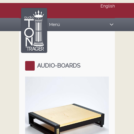
English
Menü
PRODUKTE
REFERENCE STANDS
AUDIO BOARDS
AUDIO-BOARDS
MAGIC CUBES
ÜBER UNS
REFERENZEN
Presse
Galerie