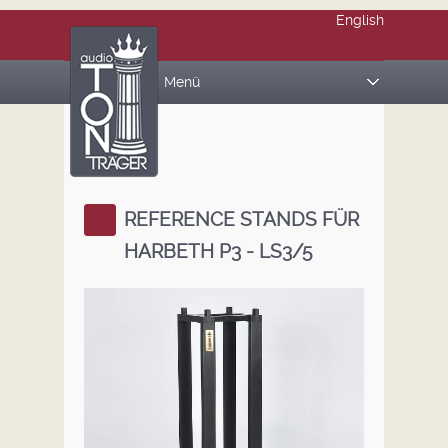
English
Menü
PRODUKTE
REFERENCE STANDS
AUDIO BOARDS
REFERENCE STANDS FÜR
HARBETH P3 - LS3/5
MAGIC CUBES
ÜBER UNS
REFERENZEN
Presse
Galerie